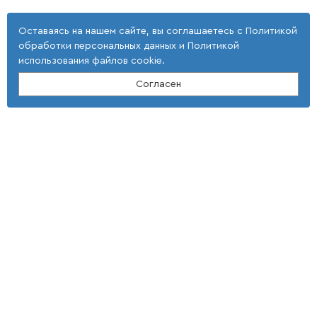
Оставаясь на нашем сайте, вы соглашаетесь с
Политикой
обработки персональных данных
и
Политикой
использования файлов cookie
.
Согласен
Контакты
ООО "Тонкие наукоемкие технологии"
(4 725) 32-25-29; (4 725) 42-35-39
E-mail: st_tnt-press@mail.ru
Адрес
309516, Белгородская область,
г. Старый Оскол,
мкр Макаренко, 40
Условия использования