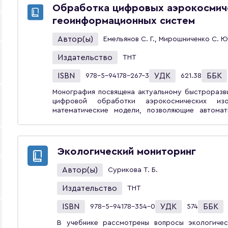
Обработка цифровых аэрокосмич
геоинформационных систем
Автор(ы)
Емельянов С. Г., Мирошниченко С. Ю.
Издательство
ТНТ
ISBN
УДК
ББК
978-5-94178-267-3
621.38
Монография посвящена актуальному быстроразв
цифровой обработки аэрокосмических изображений. Представле
математические модели, позволяющие автомат
выделять тематические слои из аэрокосмич
геоинформационных систем. Материал рассчитан на инженеров и научных работников,
занимающихся обработкой аэрокосмических изо
систем различного назначения.
Экологический мониторинг
Автор(ы)
Сурикова Т. Б.
Издательство
ТНТ
ISBN
УДК
ББК
978-5-94178-354-0
574
В учебнике рассмотрены вопросы экологичес