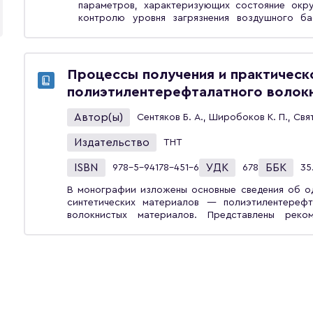
параметров, характеризующих состояние окр
контролю уровня загрязнения воздушного ба
экологические нормативы, а также методы и ср
Учебник отвечает требованиям ФГОС по дисципл
обучающихся по направлению «Техносферная бе
Процессы получения и практическ
полиэтилентерефталатного волокн
Автор(ы)
Сентяков Б. А., Широбоков К. П., Свят
Издательство
ТНТ
ISBN
УДК
ББК
978-5-94178-451-6
678
35
В монографии изложены основные сведения об о
синтетических материалов — полиэтилентерефт
волокнистых материалов. Представлены реко
плавильных агрегатов и дутьевых головок для п
материалов. Рассмотрены вопросы практическог
полиэтилентерефталата волокнистых изделий 
ликвидации последствий их разлива на водных поверхностях. К
инженеров, технологов и других специалистов
организаций, работающих в направлении использ
решающих задачи защиты окружающей среды от