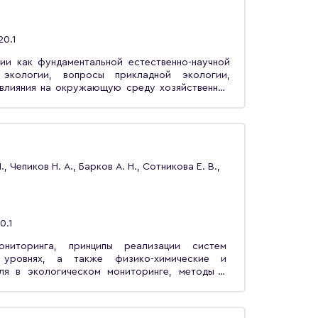
20.1
ии как фундаментальной естественно-научной
экологии, вопросы прикладной экологии,
влияния на окружающую среду хозяйственной
ые аспекты социальной экологии, определяющей
ной окружающей среды и социального развития
ен для студентов высших учебных заведений,
втоматизация технологических процессов и
., Чепиков Н. А., Барков А. Н., Сотникова Е. В.,
0.1
иторинга, принципы реализации систем
 уровнях, а также физико-химические и
ля в экологическом мониторинге, методы и
ологического контроля и комплексного
ей среды».