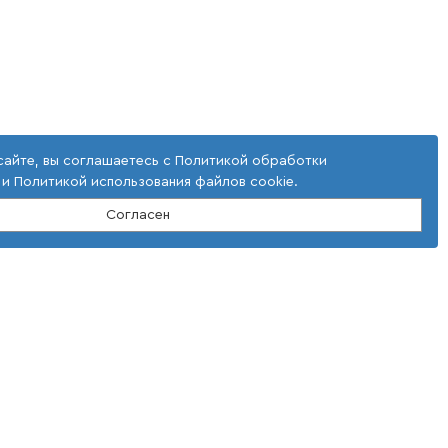
м и аспирантам вузов.
сайте, вы соглашаетесь с
Политикой обработки
и
Политикой использования файлов cookie
.
Согласен
словия использования
окументы
олитика использовании cookie файлов
олитика обработки ПД