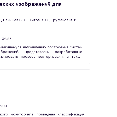
еских изображений для
, Панищев В. С., Титов В. С., Труфанов М. И.
32.85
ивающемуся направлению построения систем
ны разработанные
изировать процесс векторизации, а также
еских изображений для электронных карт
бражений и разработкой геоинформационных
20.1
кого мониторинга, приведена классификация