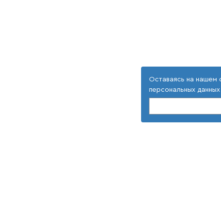
нефтепродуктами. Издание будет полезно студента
Оставаясь на нашем 
персональных данных
Адрес
У
309516, Белгородская область,
Д
г. Старый Оскол,
П
мкр Макаренко, 40
П