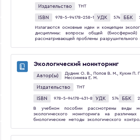
Издательство
ТНТ
ISBN
УДК
ББК
978-5-94178-258-1
574
Излагаются основные идеи и концепции эколог
дисциплины: вопросы общей (биосферной) 
рассматривающей проблемы разрушительного 
деятельности человека, а также наиболее важн
взаимосвязь экологической эволюции планетар
человеческого общества. Учебник предназнач
обучающихся по направлениям подготовки «А
Экологический мониторинг
производств», «Прикладная информатика».
Дудник О. В., Попов В. М., Кукин П. П
Автор(ы)
Мессинева Е. М.
Издательство
ТНТ
ISBN
УДК
ББК
978-5-94178-431-8
574
2
В учебном пособии рассмотрены виды мон
экологического мониторинга на различных
биологические методы экологического контро
средства проведения дистанционного эк
геоэкологического мониторинга. Учебное пособие предназначено для студентов вузов,
обучающихся по направлению «Защита окружающ