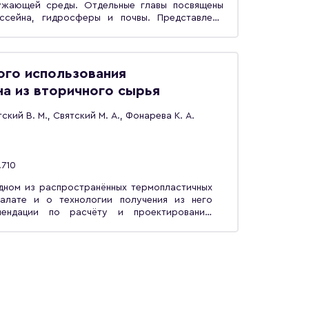
ужающей среды. Отдельные главы посвящены
ссейна, гидросферы и почвы. Представлены
едства контроля состояния окружающей среды.
ине «Экология» и предназначен для студентов,
зопасность».
ого использования
а из вторичного сырья
ский В. М., Святский М. А., Фонарева К. А.
.710
дном из распространённых термопластичных
алате и о технологии получения из него
мендации по расчёту и проектированию
олучения из вторичного сырья волокнистых
о использования полученных из вторичного
для сорбции нефти и нефтепродуктов при
нига предназначена для
 предприятий и научно-исследовательских
ования и переработки пластикового сырья и
 пластиковых отходов и загрязнения её