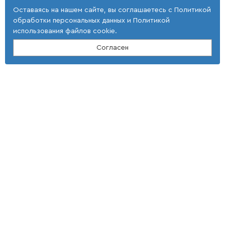
Оставаясь на нашем сайте, вы соглашаетесь с
Политикой
обработки персональных данных
и
Политикой
использования файлов cookie
.
Согласен
Контакты
ООО "Тонкие наукоемкие технологии"
(4 725) 32-25-29; (4 725) 42-35-39
E-mail: st_tnt-press@mail.ru
Адрес
309516, Белгородская область,
г. Старый Оскол,
мкр Макаренко, 40
Условия использования
Документы