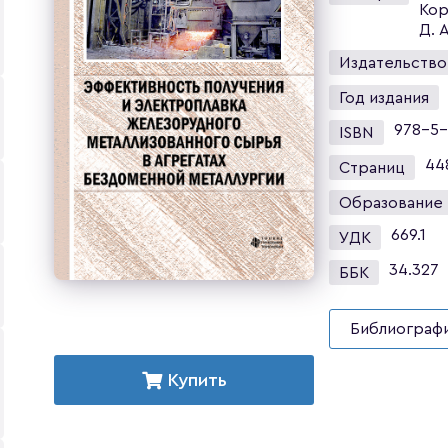
Кор
Д. А
Издательство
Год издания
978-5-
ISBN
44
Страниц
Образование
669.1
УДК
34.327
ББК
Библиографи
Купить