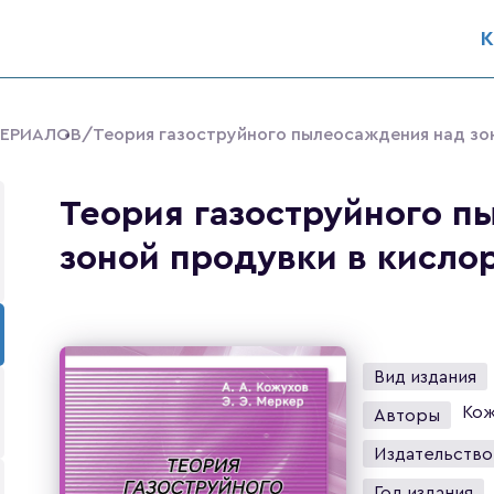
К
ТЕРИАЛОВ
/Теория газоструйного пылеосаждения над зо
Теория газоструйного п
зоной продувки в кисло
Вид издания
Кож
Авторы
Издательство
Год издания