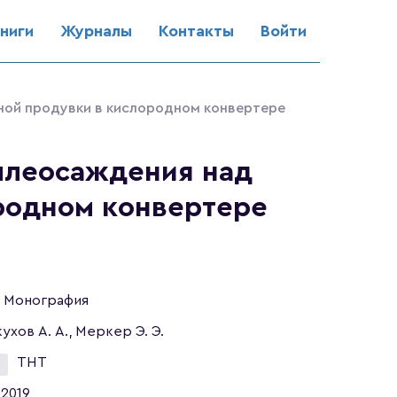
ниги
Журналы
Контакты
Войти
ной продувки в кислородном конвертере
ылеосаждения над
родном конвертере
Монография
ухов А. А., Меркер Э. Э.
ТНТ
2019