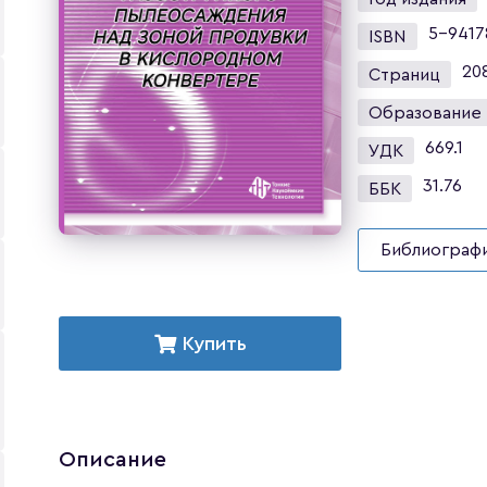
5-9417
ISBN
20
Страниц
Образование
669.1
УДК
31.76
ББК
Библиографи
Купить
Описание