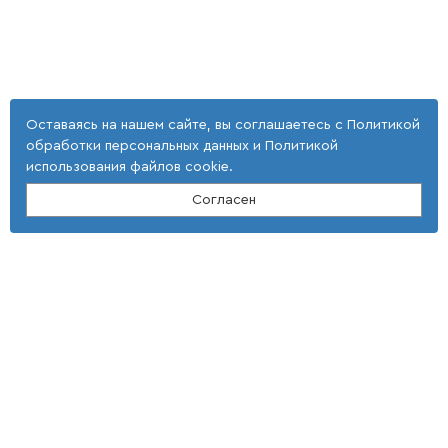
Оставаясь на нашем сайте, вы соглашаетесь с
Политикой
обработки персональных данных
и
Политикой
использования файлов cookie
.
Согласен
Контакты
ООО "Тонкие наукоемкие технологии"
(4 725) 32-25-29; (4 725) 42-35-39
E-mail: st_tnt-press@mail.ru
Адрес
309516, Белгородская область,