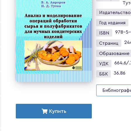
Тут
Издательство
Год издания
978-5-
ISBN
24
Страниц
Образование
664.6/.
УДК
36.86
ББК
Библиографи
Купить