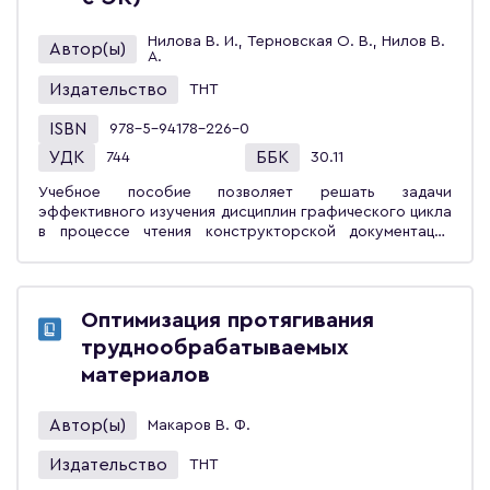
Нилова В. И., Терновская О. В., Нилов В.
Автор(ы)
А.
Издательство
ТНТ
ISBN
978-5-94178-226-0
УДК
ББК
744
30.11
Учебное пособие позволяет решать задачи
эффективного изучения дисциплин графического цикла
в процессе чтения конструкторской документации
(КД), профессионально значимой для обучаемого.
Содержанием пособия являются комплекты КД на
модели серийных гидравлических экскаваторов
ЭО-5122 и ЭО-6122, которые позволяют студентам в
Оптимизация протягивания
рамках планового количества часов осуществлять
труднообрабатываемых
деятельность должностных лиц производства:
рабочего, бригадира, начальника цеха и т. д.,
материалов
связанную с чтением чертежей в ходе изготовления
модели изделия. Для самоконтроля знаний по итогам
Автор(ы)
Макаров В. Ф.
чтения чертежей экскаватора и изготовления его
модели приведены тесты с числовыми ответами.
Издательство
ТНТ
Учебное пособие предназначено для студентов вузов,
обучающихся по направлению «Транспортные машины