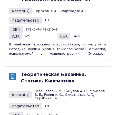
для их реализации. Учебное пособие предназначено
для студентов высших учебных заведений,
Автор(ы)
Горохов В. А., Схиртладзе А. Г.
обучающихся по направлению «Конструкторско-
технологическое обеспечение машиностроительных
Издательство
ТНТ
производств». Может быть полезно инженерно-
техническим работникам машиностроительных
ISBN
978-5-94178-210-9
предприятий, аспирантам, занимающимся проблемами
УДК
ББК
621
34.5
повышения точности обработки, автоматизации
технологических процессов обработки изделий
В учебнике изложены классификация, структура и
машиностроения.
методика оценки уровня технологической оснастки,
используемой в машиностроении. Отражены
устройство и работа оснастки, методика выбора
материалов, химико-термической обработки и
покрытий её деталей; пути обеспечения жёсткости,
прочности, точности, виброустойчивости, механизации
Теоретическая механика.
и автоматизации приспособлений различного
Статика. Кинематика
назначения; расчёты их на точность, прочность,
развиваемые силы зажима и технико-экономическую
эффективность применения. Учебник предназначен для
Голощапов В. М., Викулов А. С., Моисеев
Автор(ы)
В. Б., Репин А. С., Схиртладзе А. Г.,
студентов вузов, обучающихся по направлению
Скрябин В. А.
«Конструкторско-технологическое обеспечение
машиностроительных производств». Он может быть
Издательство
ТНТ
полезен слушателям системы повышения квалификации
и переподготовки специалистов машино- и