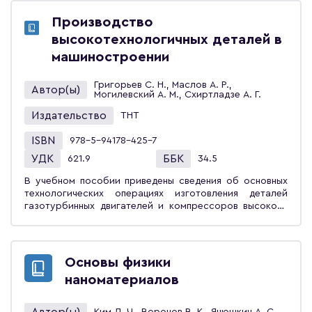
технического обслуживания и ремонта агрегатов и
систем автомобиля, организация и типизация
Производство
технологических процессов, особенности технологии
высокотехнологичных деталей в
и организации технической эксплуатации
автомобилей, использующих альтернативные виды
машиностроении
топлив.Предназначено для студентов вузов,
обучающихся по направлению «Конструкторско-
Григорьев С. Н., Маслов А. Р.,
Автор(ы)
технологическое обеспечение машиностроительных
Могилевский А. М., Схиртладзе А. Г.
производств».
Издательство
ТНТ
ISBN
978-5-94178-425-7
УДК
ББК
621.9
34.5
В учебном пособии приведены сведения об основных
технологических операциях изготовления деталей
газотурбинных двигателей и компрессоров высокого
давления: производство моноколёс и крыльчаток;
обработка сложных пространственных поверхностей;
технология изготовления лопаток турбин; шлифование
деталей сложной формы; электрохимическая
Основы физики
обработка фасонных поверхностей; технология
наноматериалов
изготовления крыльчаток. Учебное пособие
предназначено для студентов вузов, обучающихся по
направлению «Конструкторско-технологическое