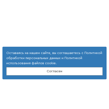
Оставаясь на нашем сайте, вы соглашаетесь с
Политикой
обработки персональных данных
и
Политикой
использования файлов cookie
.
Согласен
Контакты
ООО "Тонкие наукоемкие технологии"