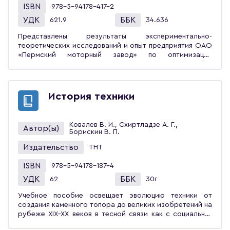
ISBN
978-5-94178-417-2
и транспортно-технологические комплексы». Пособие
может быть использовано студентами других
УДК
ББК
621.9
34.636
машиностроительных направлений, а также для
профориентации школьников, поступающих в
Представлены результаты экспериментально-
технические вузы.
теоретических исследований и опыт предприятия ОАО
«Пермский моторный завод» по оптимизации
процессов протягивания различных деталей
газотурбинных двигателей из различных групп
труднообрабатываемых сталей и сплавов новыми
конструкциями твердосплавных протяжек на
История техники
увеличенных в 10-20 раз скоростях резания.
Теоретические исследования выполнены с
применением методов математического
Ковалев В. И., Схиртладзе А. Г.,
Автор(ы)
моделирования процесса резания, расчёта тепловых
Борискин В. П.
полей и деформаций методом конечных элементов с
Издательство
применением компьютерных программ Ansis и Deform.
ТНТ
Разработан впервые в мировой практике протягивания
ISBN
новый метод оптимизации процесса резания путём
978-5-94178-187-4
программируемого управления скоростью резания для
УДК
ББК
62
30г
протяжного станка с ЧПУ с учётом изменения величины
подачи на зубьях многосекционной протяжки и
Учебное пособие освещает эволюцию техники от
обеспечения оптимальных условий резания каждым
создания каменного топора до великих изобретений на
зубом протяжки. Даны конкретные рекомендации по
рубеже XIX–XX веков в тесной связи как с социально-
применению скоростного протягивания различных
экономическим развитием общества, так и с