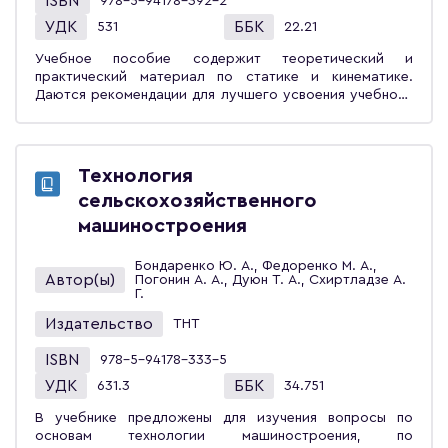
ISBN
978-5-94178-392-2
приборостроения, инженерам-технологам и
УДК
ББК
531
22.21
конструкторам оснастки машиностроительных и
приборостроительных предприятий, научно-
Учебное пособие содержит теоретический и
исследовательских и проектно-технологических
практический материал по статике и кинематике.
институтов.
Даются рекомендации для лучшего усвоения учебного
материала, вопросы для самоконтроля, методики
решения тренировочных задач и выполнения расчётно-
графических работ. Теоретический материал по темам
заканчивается информацией по базовым понятиям в
Технология
сжатой форме. Приведён словарь терминов и
сельскохозяйственного
определений. По всему теоретическому материалу
предлагаются тестовые задания. Учебное пособие
машиностроения
предназначено для студентов вузов, обучающихся по
направлениям: «Конструкторско-технологическое
Бондаренко Ю. А., Федоренко М. А.,
обеспечение машиностроительных производств»,
Автор(ы)
Погонин А. А., Дуюн Т. А., Схиртладзе А.
«Автоматизация технологических процессов и
Г.
производств», а также может быть использовано
Издательство
ТНТ
студентами других направлений, изучающих
теоретическую механику.
ISBN
978-5-94178-333-5
УДК
ББК
631.3
34.751
В учебнике предложены для изучения вопросы по
основам технологии машиностроения, по