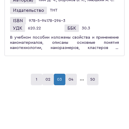
Автор(ы)
Ким Д. Ч., Воронов В. К., Янюшкин А. С.
обеспечение машиностроительных производств».
Издательство
ТНТ
ISBN
978-5-94178-296-3
УДК
ББК
620.22
30.3
В учебном пособии изложены свойства и применение
наноматериалов, описаны основные понятия
нанотехнологии, наноразмеров, кластеров и
физические свойства углеродных фуллеренов,
графенов, нанотрубок и материалов на их основе,
рассмотрены сверхтвёрдые нанокомпозиты и их
возможные применения в технике. Описаны основные
методы нанодиагностики, принципы работы
сканирующих зондовых микроскопов. Учебное
...
1
02
03
04
50
пособие предназначено для студентов вузов,
обучающихся по направлению «Конструкторско-
технологическое обеспечение машиностроительных
производств», а также преподавателям и научным
сотрудникам, занимающимся физической, химической
и технической науками. Может быть рекомендовано
всем интересующимся вопросами и проблемами
нанотехнологий и наноматериалами.