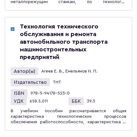
металлорежущим станкам, по технологии
изготовления деталей, которые применяются в
сельскохозяйственных машинах, а также приведены
элементы теории базирования, рассмотрены вопросы,
связанные с обеспечением точности механической
Технология технического
обработки, качеством поверхностей деталей машин,
обслуживания и ремонта
расчётом припусков, режимов резания и норм
времени. Учебник предназначен для студентов высших
автомобильного транспорта
учебных заведений, обучающихся по направлению
машиностроительных
«Конструкторско-технологическое обеспечение
предприятий
машиностроительных производств», а также будет
полезен для инженерно-технических работников
машиностроительных предприятий и специалистов,
Автор(ы)
Агеев Е. В., Емельянов И. П.
связанных в работе с сельскохозяйственной техникой.
Издательство
ТНТ
ISBN
978-5-94178-523-0
УДК
ББК
658.5.011
39.3
В учебном пособии рассматривается общая
характеристика технологических процессов
обеспечения работоспособности, характеристика и
организационно-технологические особенности
выполнения ТО и ТР автомобилей, технология