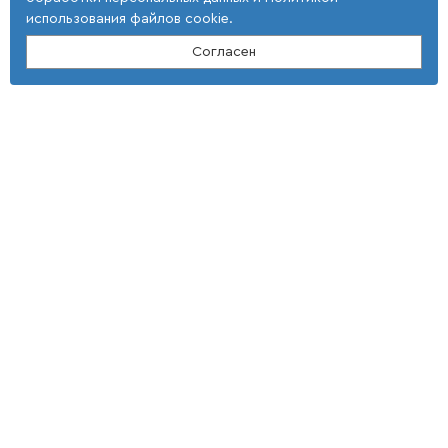
использования файлов cookie
.
Согласен
Контакты
ООО "Тонкие наукоемкие технологии"
(4 725) 32-25-29; (4 725) 42-35-39
E-mail: st_tnt-press@mail.ru
Адрес
309516, Белгородская область,
г. Старый Оскол,
мкр Макаренко, 40
Условия использования
Документы
Политика использовании cookie файлов
Политика обработки ПД