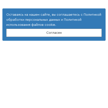
Оставаясь на нашем сайте, вы соглашаетесь с
Политикой
обработки персональных данных
и
Политикой
использования файлов cookie
.
Согласен
Контакты
ООО "Тонкие наукоемкие технологии"
(4 725) 32-25-29; (4 725) 42-35-39
E-mail: st_tnt-press@mail.ru
Адрес
309516, Белгородская область,
г. Старый Оскол,
мкр Макаренко, 40
Условия использования