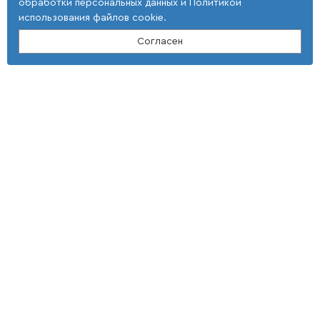
обработки персональных данных
и
Политикой
использования файлов cookie
.
Согласен
Контакты
ООО "Тонкие наукоемкие технологии"
(4 725) 32-25-29; (4 725) 42-35-39
E-mail: st_tnt-press@mail.ru
Адрес
309516, Белгородская область,
г. Старый Оскол,
мкр Макаренко, 40
Условия использования
Документы
Политика использовании cookie файлов
Политика обработки ПД