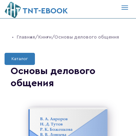
Togg
ТNT-EBOOK
navig
Главная
/Книги
/Основы делового общения
Каталог
Основы делового
общения