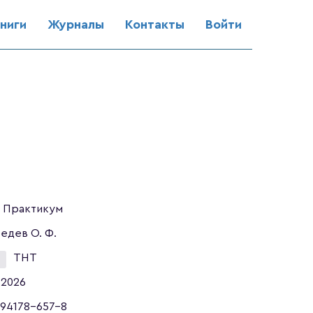
ниги
Журналы
Контакты
Войти
Практикум
едев О. Ф.
ТНТ
2026
94178-657-8